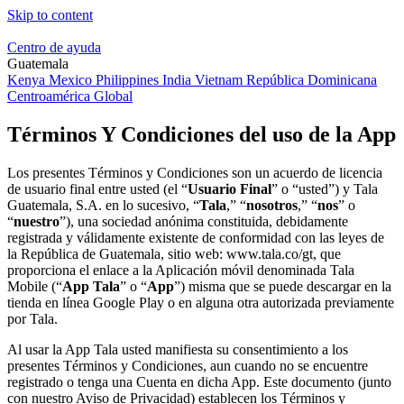
Skip to content
Centro de ayuda
Guatemala
Kenya
Mexico
Philippines
India
Vietnam
República Dominicana
Centroamérica
Global
Términos Y Condiciones del uso de la App
Los presentes Términos y Condiciones son un acuerdo de licencia
de usuario final entre usted (el “
Usuario Final
” o “usted”) y Tala
Guatemala, S.A. en lo sucesivo, “
Tala
,” “
nosotros
,” “
nos
” o
“
nuestro
”), una sociedad anónima constituida, debidamente
registrada y válidamente existente de conformidad con las leyes de
la República de Guatemala, sitio web: www.tala.co/gt, que
proporciona el enlace a la Aplicación móvil denominada Tala
Mobile (“
App Tala
” o “
App
”) misma que se puede descargar en la
tienda en línea Google Play o en alguna otra autorizada previamente
por Tala.
Al usar la App Tala usted manifiesta su consentimiento a los
presentes Términos y Condiciones, aun cuando no se encuentre
registrado o tenga una Cuenta en dicha App. Este documento (junto
con nuestro Aviso de Privacidad) establecen los Términos y