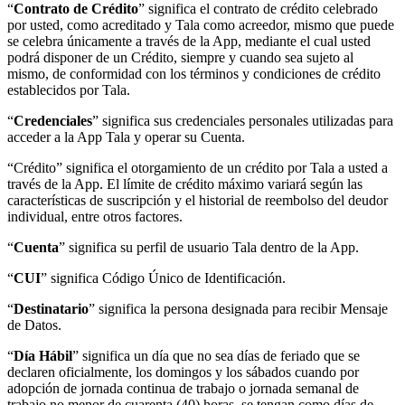
“
Contrato de Crédito
” significa el contrato de crédito celebrado
por usted, como acreditado y Tala como acreedor, mismo que puede
se celebra únicamente a través de la App, mediante el cual usted
podrá disponer de un Crédito, siempre y cuando sea sujeto al
mismo, de conformidad con los términos y condiciones de crédito
establecidos por Tala.
“
Credenciales
” significa sus credenciales personales utilizadas para
acceder a la App Tala y operar su Cuenta.
“Crédito” significa el otorgamiento de un crédito por Tala a usted a
través de la App. El límite de crédito máximo variará según las
características de suscripción y el historial de reembolso del deudor
individual, entre otros factores.
“
Cuenta
” significa su perfil de usuario Tala dentro de la App.
“
CUI
” significa Código Único de Identificación.
“
Destinatario
” significa la persona designada para recibir Mensaje
de Datos.
“
Día Hábil
” significa un día que no sea días de feriado que se
declaren oficialmente, los domingos y los sábados cuando por
adopción de jornada continua de trabajo o jornada semanal de
trabajo no menor de cuarenta (40) horas, se tengan como días de