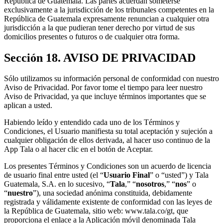
República de Guatemala. Las partes acuerdan someterse
exclusivamente a la jurisdicción de los tribunales competentes en la
República de Guatemala expresamente renuncian a cualquier otra
jurisdicción a la que pudieran tener derecho por virtud de sus
domicilios presentes o futuros o de cualquier otra forma.
Sección 18. AVISO DE PRIVACIDAD
Sólo utilizamos su información personal de conformidad con nuestro
Aviso de Privacidad. Por favor tome el tiempo para leer nuestro
Aviso de Privacidad, ya que incluye términos importantes que se
aplican a usted.
Habiendo leído y entendido cada uno de los Términos y
Condiciones, el Usuario manifiesta su total aceptación y sujeción a
cualquier obligación de ellos derivada, al hacer uso continuo de la
App Tala o al hacer clic en el botón de Aceptar.
Los presentes Términos y Condiciones son un acuerdo de licencia
de usuario final entre usted (el “
Usuario Final
” o “usted”) y Tala
Guatemala, S.A. en lo sucesivo, “
Tala
,” “
nosotros
,” “
nos
” o
“
nuestro
”), una sociedad anónima constituida, debidamente
registrada y válidamente existente de conformidad con las leyes de
la República de Guatemala, sitio web: www.tala.co/gt, que
proporciona el enlace a la Aplicación móvil denominada Tala