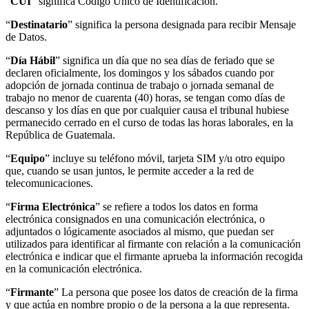
“
CUI
” significa Código Único de Identificación.
“
Destinatario
” significa la persona designada para recibir Mensaje
de Datos.
“
Día Hábil
” significa un día que no sea días de feriado que se
declaren oficialmente, los domingos y los sábados cuando por
adopción de jornada continua de trabajo o jornada semanal de
trabajo no menor de cuarenta (40) horas, se tengan como días de
descanso y los días en que por cualquier causa el tribunal hubiese
permanecido cerrado en el curso de todas las horas laborales, en la
República de Guatemala.
“
Equipo
” incluye su teléfono móvil, tarjeta SIM y/u otro equipo
que, cuando se usan juntos, le permite acceder a la red de
telecomunicaciones.
“
Firma Electrónica
” se refiere a todos los datos en forma
electrónica consignados en una comunicación electrónica, o
adjuntados o lógicamente asociados al mismo, que puedan ser
utilizados para identificar al firmante con relación a la comunicación
electrónica e indicar que el firmante aprueba la información recogida
en la comunicación electrónica.
“
Firmante
” La persona que posee los datos de creación de la firma
y que actúa en nombre propio o de la persona a la que representa.